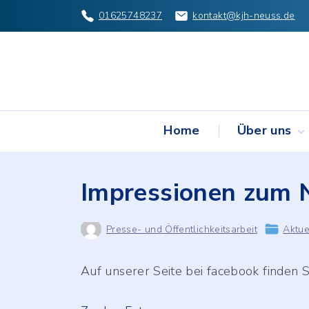
S
01625748237
kontakt@kjh-neuss.de
k
i
p
t
o
Home
Über uns
c
o
Der Verein
n
Impressionen zum 
Gremien
t
Projekte
e
Partner & Lin
Presse- und Öffentlichkeitsarbeit
Aktue
n
Dokumente
Termine-Arch
t
Auf unserer Seite bei facebook finden 
Anmeldeformu
unsere Veran