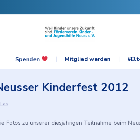
Mitglied werden
#Elt
Spenden
Neusser Kinderfest 2012
ks
lles
iv
Sie Fotos zu unserer diesjährigen Teilnahme beim Neus
lar für
staltungen