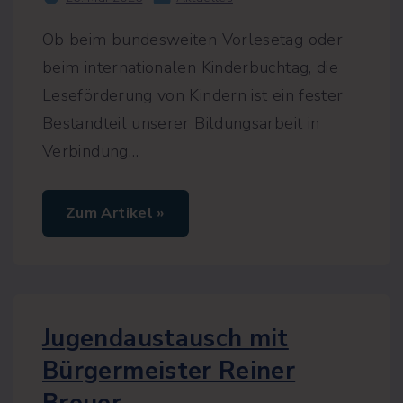
Ob beim bundesweiten Vorlesetag oder
beim internationalen Kinderbuchtag, die
Leseförderung von Kindern ist ein fester
Bestandteil unserer Bildungsarbeit in
Verbindung
…
"
Zum Artikel »
F
a
m
i
l
i
e
n
Jugendaustausch mit
l
e
Bürgermeister Reiner
s
u
n