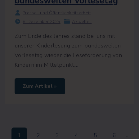
bundesweiten Vorlesetag
a
u
s
Presse- und Öffentlichkeitsarbeit
c
h
8. Dezember 2025
Aktuelles
m
i
t
Zum Ende des Jahres stand bei uns mit
B
ü
unserer Kinderlesung zum bundesweiten
r
Vorlesetag wieder die Leseförderung von
g
e
Kindern im Mittelpunkt.
…
r
m
e
i
s
"
Zum Artikel »
t
K
e
i
r
n
R
d
e
e
i
r
n
l
e
e
r
S
s
B
1
2
3
4
5
6
…
u