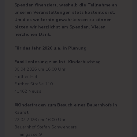
Spenden finanziert, weshalb die Teilnahme an
r
unseren Veranstaltungen stets kostenlos ist.
u
Um dies weiterhin gewährleisten zu können
bitten wir herzlichst um Spenden. Vielen
n
herzlichen Dank.
g
Für das Jahr 2026 u.a. in Planung
d
Familienlesung zum Int. Kinderbuchtag
e
30.04.2026 um 16:00 Uhr
r
Further Hof
Further Straße 110
B
41462 Neuss
e
#Kinderfragen zum Besuch eines Bauernhofs in
i
Kaarst
t
22.07.2026 um 16:00 Uhr
Bauernhof Stefan Schwengers
r
Himmgasse 9