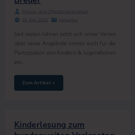
Breuer
g
z
Presse- und Öffentlichkeitsarbeit
u
m
16. Mai 2026
Aktuelles
I
n
t
Seit vielen Jahren setzt sich unser Verein
.
K
über seine Angebote immer auch für die
i
n
Partizipation von Kindern & Jugendlichen
d
e
ein,
…
r
b
u
c
"
Zum Artikel »
h
J
t
u
a
g
g
e
"
n
d
a
u
Kinderlesung zum
s
t