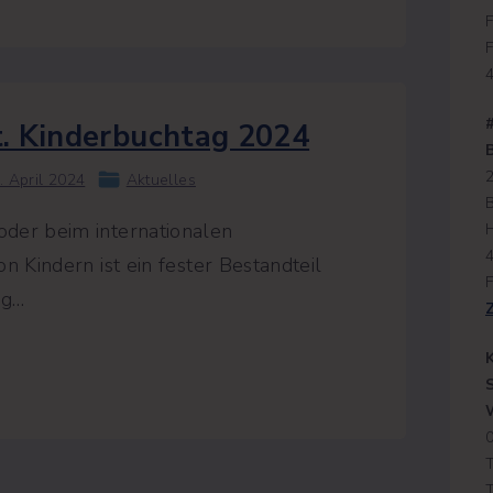
F
F
t. Kinderbuchtag 2024
. April 2024
Aktuelles
der beim internationalen
n Kindern ist ein fester Bestandteil
F
ng
…
T