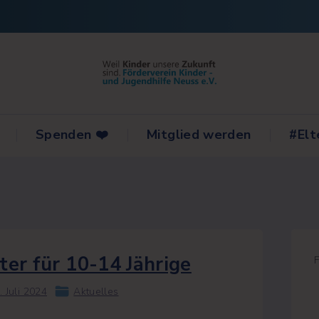
Spenden ❤️
Mitglied werden
#Elt
ks
ter für 10-14 Jährige
iv
. Juli 2024
Aktuelles
lar für
staltungen