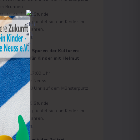
am Brunnen
auer: ca. 1 -1,5 Stunde
ie Stadtführung richtet sich an Kinder im
lter von 8-12 Jahren.
Zur Anmeldung
Kinder auf den Spuren der Kulturen:
Stadtführung für Kinder mit Helmut
Wessels
06.10.2026 um 17:00 Uhr
Thema: Das alte Neuss
reffpunkt: 17:00 Uhr auf dem Münsterplatz
am Brunnen
auer: ca. 1 -1,5 Stunde
ie Stadtführung richtet sich an Kinder im
lter von 8-12 Jahren.
Zur Anmeldung
#Kinderfragen mit der Polizei