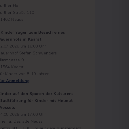
urther Hof
urther Straße 110
41462 Neuss
#Kinderfragen zum Besuch eines
Bauernhofs in Kaarst
22.07.2026 um 16:00 Uhr
Bauernhof Stefan Schwengers
Himmgasse 9
41564 Kaarst
ür Kinder von 8-10 Jahren
Zur Anmeldung
Kinder auf den Spuren der Kulturen:
Stadtführung für Kinder mit Helmut
Wessels
04.08.2026 um 17:00 Uhr
Thema: Das alte Neuss
reffpunkt: 17:00 Uhr auf dem Münsterplatz