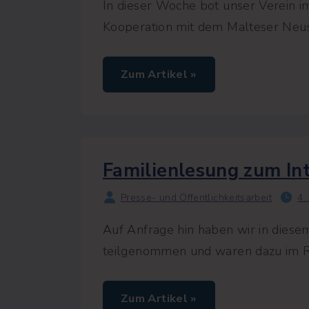
In dieser Woche bot unser Verein i
Ansteck-Pin
Presse
Kooperation mit dem Malteser Neuss
Spendenbesc
Shop
"
Zum Artikel »
E
r
s
t
e
H
i
l
Familienlesung zum In
f
e
i
Presse- und Öffentlichkeitsarbeit
4.
m
K
i
Auf Anfrage hin haben wir in diese
n
d
teilgenommen und waren dazu im 
e
s
a
l
"
Zum Artikel »
t
F