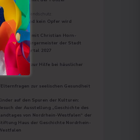
inder- und Jugendschutz:
Damit Dein Kind kein Opfer wird
#Kinderfragen mit Christian Horn-
Heinemann, Bürgermeister der Stadt
Kaarst | 1. Quartal 2027
#Elternfragen zur Hilfe bei häuslicher
Gewalt
#Elternfragen zur seelischen Gesundheit
Kinder auf den Spuren der Kulturen:
Besuch der Ausstellung „Geschichte des
Landtages von Nordrhein-Westfalen“ der
Stiftung Haus der Geschichte Nordrhein-
Westfalen