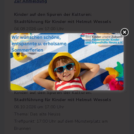
Zur Anmeldung
e
Kinder auf den Spuren der Kulturen:
Stadtführung für Kinder mit Helmut Wessels
04.08.2026 um 17:00 Uhr
Thema: Das alte Neuss
Treffpunkt: 17:00 Uhr auf dem Münsterplatz am
Brunnen
Dauer: ca. 1 -1,5 Stunde
Die Stadtführung richtet sich an Kinder im Alter von
8-12 Jahren.
Zur Anmeldung
Kinder auf den Spuren der Kulturen:
Stadtführung für Kinder mit Helmut Wessels
06.10.2026 um 17:00 Uhr
Thema: Das alte Neuss
Treffpunkt: 17:00 Uhr auf dem Münsterplatz am
Brunnen