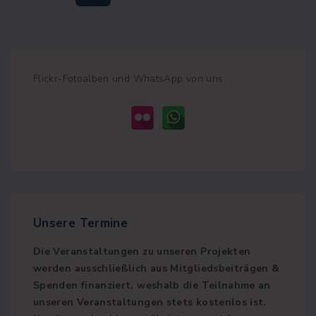
N
t
e
e
e
u
e
e
W
v
x
e
n
b
Flickr-Fotoalben und WhatsApp von uns
s
n
i
t
e
i
u
t
o
p
e
m
"
u
a
m
e
s
g
r
Unsere
Termine
p
e
i
Die Veranstaltungen zu unseren Projekten
a
e
werden ausschließlich aus Mitgliedsbeiträgen &
Spenden finanziert, weshalb die Teilnahme an
r
g
unseren Veranstaltungen stets kostenlos ist.