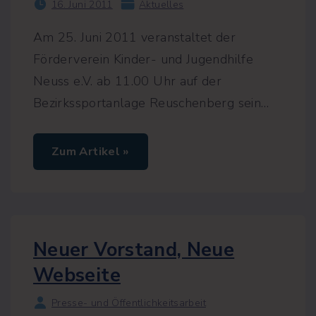
r
16. Juni 2011
Aktuelles
S
u
Am 25. Juni 2011 veranstaltet der
m
m
Förderverein Kinder- und Jugendhilfe
e
r
Neuss e.V. ab 11.00 Uhr auf der
c
u
Bezirkssportanlage Reuschenberg sein
…
p
t
r
o
"
Zum Artikel »
t
S
z
u
R
m
e
m
g
e
e
r
n
c
"
u
Neuer Vorstand, Neue
p
2
Webseite
0
1
1
Presse- und Öffentlichkeitsarbeit
"