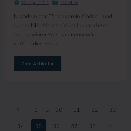
12. April 2011
Aktuelles
Nachdem der Förderverein Kinder – und
Jugendhilfe Neuss e.V. im Januar diesen
Jahres seinen Vorstand neugewählt hat,
verfügt dieser seit
…
"
Zum Artikel »
N
e
u
e
r
V
o
r
S
s
P
1
…
30
31
32
33
t
a
e
n
r
d
i
N
34
35
36
37
38
,