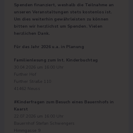
g
Spenden finanziert, weshalb die Teilnahme an
-
r
M
g
unseren Veranstaltungen stets kostenlos ist.
a
u
Um dies weiterhin gewährleisten zu können
r
x
e
bitten wir herzlichst um Spenden. Vielen
n
l
herzlichen Dank.
o
h
g
S
Für das Jahr 2026 u.a. in Planung
a
d
m
s
Familienlesung zum Int. Kinderbuchtag
e
t
30.04.2026 um 16:00 Uhr
a
r
g
Further Hof
,
Further Straße 110
1
B
0
41462 Neuss
.
e
J
u
#Kinderfragen zum Besuch eines Bauernhofs in
i
l
Kaarst
i
t
2
22.07.2026 um 16:00 Uhr
0
Bauernhof Stefan Schwengers
1
r
0
Himmgasse 9