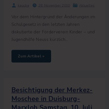
h
kaucke
28. November 2010
Aktuelles
l
t
n
Vor dem Hintergrund der Änderungen im
e
u
Schulgesetz in den letzten Jahren
e
n
diskutierte der Förderverein Kinder – und
V
o
Jugendhilfe Neuss kürzlich
…
r
s
t
a
"
Zum Artikel »
n
F
d
ö
"
r
d
e
r
v
e
Besichtigung der Merkez-
r
e
Moschee in Duisburg-
i
n
Marxloh Samstag, 10. Juli
u