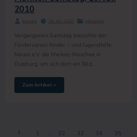
n
d
2010
S
t
a
kaucke
16. Juli 2010
Aktuelles
d
t
Vergangenen Samstag besuchte der
e
l
Förderverein Kinder – und Jugendhilfe
t
e
Neuss e.V. die Merkez-Moschee in
r
n
Duisburg, um sich dort ein Bild
…
r
a
t
d
"
Zum Artikel »
i
B
s
e
k
s
u
i
t
c
i
h
e
t
r
i
e
S
g
n
P
1
…
32
33
34
35
u
z