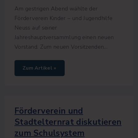
Am gestrigen Abend wählte der
Förderverein Kinder – und Jugendhilfe
Neuss auf seiner
Jahreshauptversammlung einen neuen
Vorstand. Zum neuen Vorsitzenden
…
"
Zum Artikel »
F
ö
r
d
e
r
v
e
Förderverein und
r
e
Stadtelternrat diskutieren
i
n
zum Schulsystem
w
ä