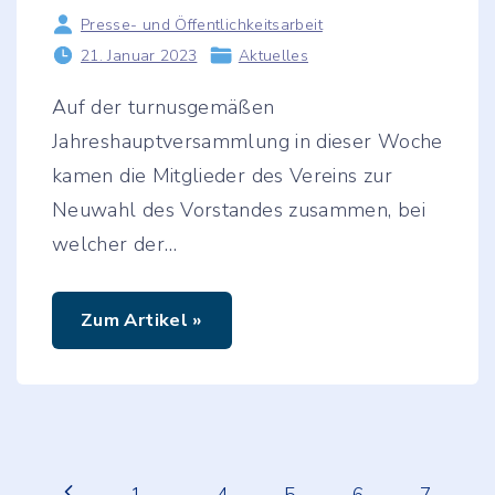
S
m
Presse- und Öffentlichkeitsarbeit
i
21. Januar 2023
Aktuelles
l
e
"
Auf der turnusgemäßen
Jahreshauptversammlung in dieser Woche
kamen die Mitglieder des Vereins zur
Neuwahl des Vorstandes zusammen, bei
welcher der
…
"
Zum Artikel »
N
e
u
w
a
h
l
e
S
n
P