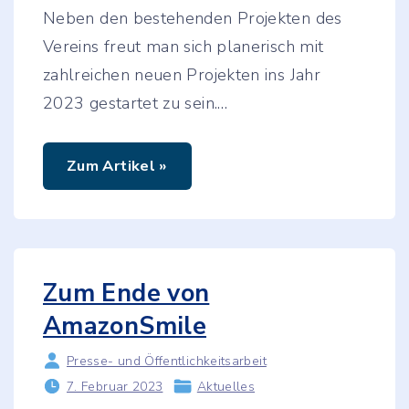
Neben den bestehenden Projekten des
Vereins freut man sich planerisch mit
zahlreichen neuen Projekten ins Jahr
2023 gestartet zu sein.
…
"
Zum Artikel »
N
e
u
e
s
J
a
h
Zum Ende von
r
,
AmazonSmile
n
e
u
Presse- und Öffentlichkeitsarbeit
e
P
7. Februar 2023
Aktuelles
r