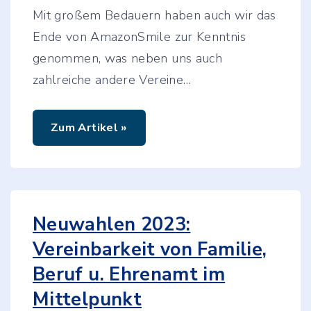
o
j
Mit großem Bedauern haben auch wir das
e
k
Ende von AmazonSmile zur Kenntnis
t
genommen, was neben uns auch
e
"
zahlreiche andere Vereine
…
"
Zum Artikel »
Z
u
m
E
n
d
e
v
Neuwahlen 2023:
o
n
Vereinbarkeit von Familie,
A
m
Beruf u. Ehrenamt im
a
z
o
Mittelpunkt
n